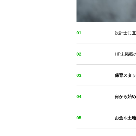
01.
設計士に
直
02.
HP未掲載
03.
保育スタッ
04.
何から始め
05.
お金
や
土地