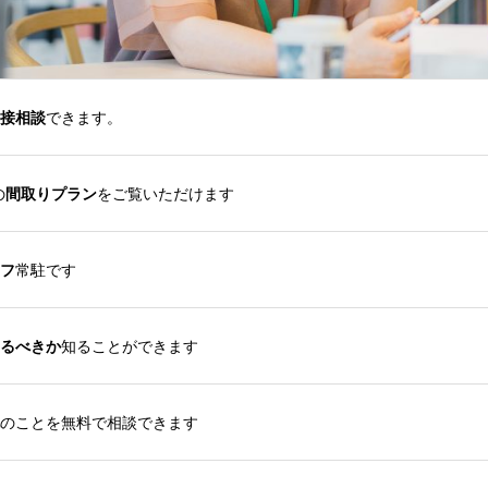
接相談
できます。
の
間取りプラン
をご覧いただけます
フ
常駐です
るべきか
知ることができます
のことを無料で相談できます