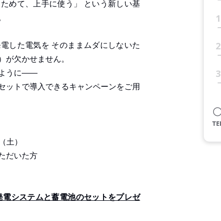
ためて、上手に使う」 という新しい基
。
1
電した電気を そのままムダにしないた
2
）が欠かせません。
ように――
3
セットで導入できるキャンペーンをご用
日（土）
ただいた方
発電システムと蓄電池のセットをプレゼ