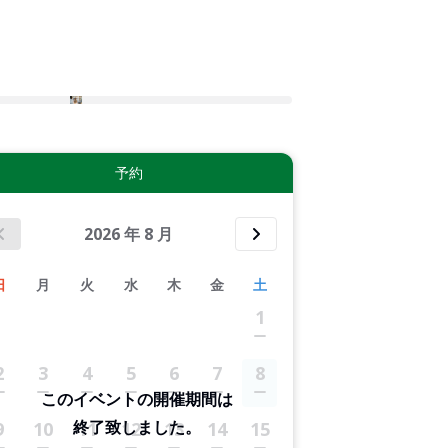
2件すべて表示する
予約
2026
年
8
月
日
月
火
水
木
金
土
1
2
3
4
5
6
7
8
このイベントの開催期間は
終了致しました。
9
10
11
12
13
14
15