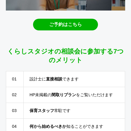
ご予約はこちら
くらしスタジオの相談会に参加する7つ
のメリット
01
設計士に
直接相談
できます
02
HP未掲載の
間取りプラン
をご覧いただけます
03
保育スタッフ
常駐です
04
何から始めるべきか
知ることができます